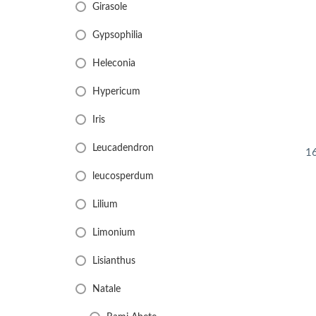
Girasole
Gypsophilia
Heleconia
Hypericum
Iris
Leucadendron
16
leucosperdum
Lilium
Limonium
Lisianthus
Natale