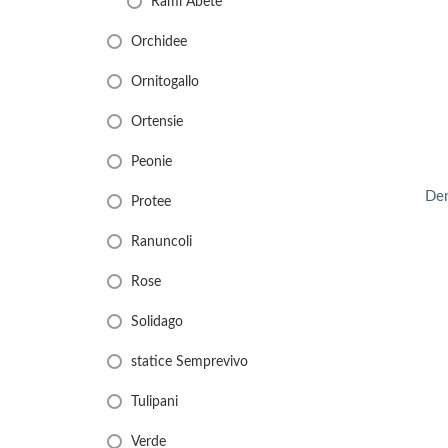
Rami Abete
Orchidee
Ornitogallo
Ortensie
Peonie
Den
Protee
Ranuncoli
Rose
Solidago
statice Semprevivo
Tulipani
Verde