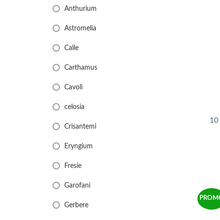
Anthurium
Astromelia
Calle
Carthamus
Cavoli
celosia
10
Crisantemi
Eryngium
Fresie
Garofani
PROM
Gerbere