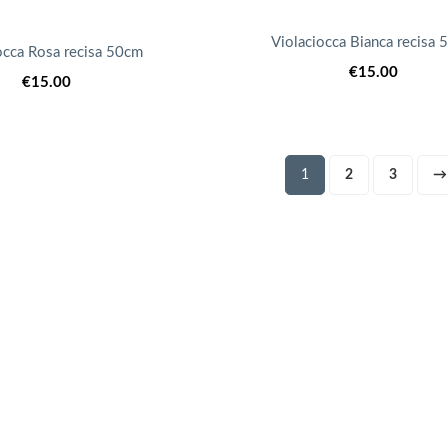
Violaciocca Bianca recisa
occa Rosa recisa 50cm
€
15.00
€
15.00
1
2
3
→