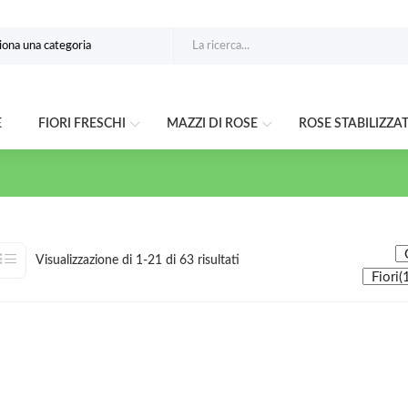
E
FIORI FRESCHI
MAZZI DI ROSE
ROSE STABILIZZA
Ordina
Visualizzazione di 1-21 di 63 risultati
in
base
al
più