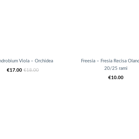
drobium Viola – Orchidea
Freesia – Fresia Recisa Olan
20/25 rami
Il
Il
€
17.00
€
18.00
prezzo
prezzo
€
10.00
attuale
originale
è:
era:
€17.00.
€18.00.