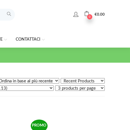
€
0.00
0
TE
CONTATTACI
PROMO