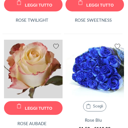
LEGGI TUTTO
LEGGI TUTTO
ROSE TWILIGHT
ROSE SWEETNESS
Questo
Scegli
LEGGI TUTTO
prodotto
ha
Rose Blu
ROSE AUBADE
più