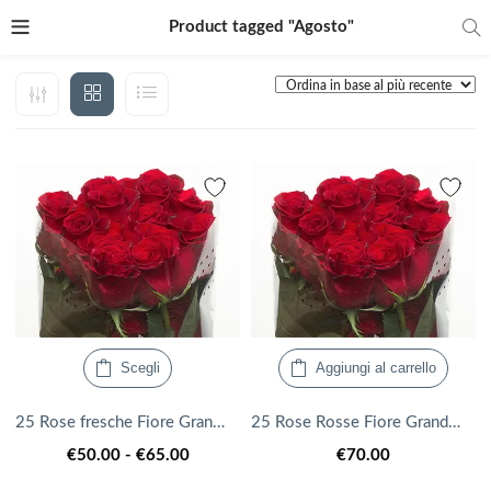
Product tagged "Agosto"
Questo
Scegli
Aggiungi al carrello
prodotto
ha
25 Rose fresche Fiore Grande Ecuador 50cm PROMOZIONE Benvenuto, colore a scelta
25 Rose Rosse Fiore Grande 50/60cm
più
Fascia
€
50.00
-
€
65.00
€
70.00
varianti.
di