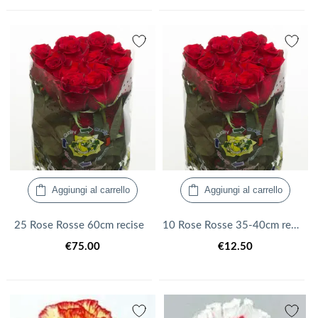
Le
prezzo:
opzioni
da
possono
€50.00
essere
a
scelte
€65.00
nella
pagina
del
prodotto
Aggiungi al carrello
Aggiungi al carrello
25 Rose Rosse 60cm recise
10 Rose Rosse 35-40cm recise roselline
€
75.00
€
12.50