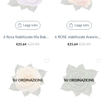
Leggi tutto
Leggi tutto
6 Rosa Stabilizzata lilla Baby Lily
6 ROSE stabilizzate Arancione
Il
Il
Il
Il
€
29.90
€
29.90
€
25.64
€
25.64
prezzo
prezzo
prezzo
prezzo
attuale
originale
attuale
originale
è:
era:
è:
era:
€25.64.
€29.90.
€25.64.
€29.90.
SU ORDINAZIONE
SU ORDINAZIONE