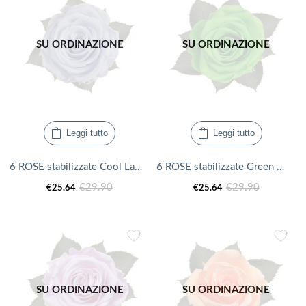
€15.11.
€19.90.
€25.64.
€29.90.
SU ORDINAZIONE
SU ORDINAZIONE
Leggi tutto
Leggi tutto
6 ROSE stabilizzate Cool Lavender
6 ROSE stabilizzate Green Glow
Il
Il
Il
Il
€
29.90
€
29.90
€
25.64
€
25.64
prezzo
prezzo
prezzo
prezzo
attuale
originale
attuale
originale
è:
era:
è:
era:
€25.64.
€29.90.
€25.64.
€29.90.
SU ORDINAZIONE
SU ORDINAZIONE