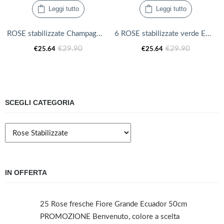
Leggi tutto
Leggi tutto
ROSE stabilizzate Champagne
6 ROSE stabilizzate verde Emerald Green
Il
Il
Il
Il
€
29.90
€
29.90
€
25.64
€
25.64
prezzo
prezzo
prezzo
prezzo
attuale
originale
attuale
originale
è:
era:
è:
era:
€25.64.
€29.90.
€25.64.
€29.90.
SCEGLI CATEGORIA
IN OFFERTA
25 Rose fresche Fiore Grande Ecuador 50cm
PROMOZIONE Benvenuto, colore a scelta