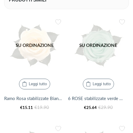
SU ORDINAZIONE
SU ORDINAZIONE
Leggi tutto
Leggi tutto
Ramo Rosa stabilizzate Bianca
6 ROSE stabilizzate verde Minty Green
Il
Il
Il
Il
€
19.90
€
29.90
€
15.11
€
25.64
prezzo
prezzo
prezzo
prezzo
attuale
originale
attuale
originale
è:
era:
è:
era: