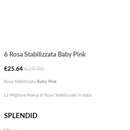
6 Rosa Stabilizzata Baby Pink
Il
€
29.90
Il
€
25.64
Rosa Stabilizzata
Baby Pink
prezzo
prezzo
La Migliore Marca di Rose Stabilizzate in Italia.
attuale
originale
è:
era:
SPLENDID
€25.64.
€29.90.